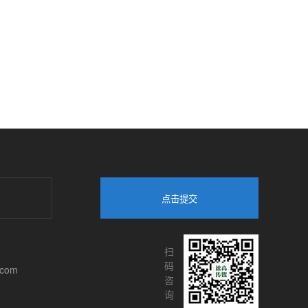
点击提交
扫
码
.com
咨
询