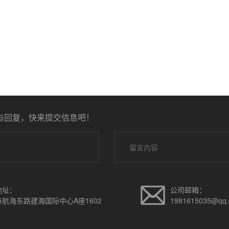
与回复，快来提交信息吧！
地址：
公司邮箱：
航海东路建海国际中心A座1602
1981615035@qq