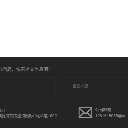
与回复，快来提交信息吧！
地址：
公司邮箱：
航海东路建海国际中心A座1602
1981615035@qq